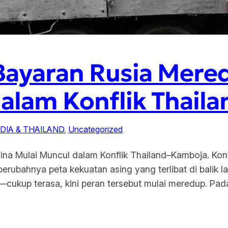
Bayaran Rusia Mere
dalam Konflik Thai
IA & THAILAND
, 
Uncategorized
na Mulai Muncul dalam Konflik Thailand–Kamboja. Konf
berubahnya peta kekuatan asing yang terlibat di balik 
n—cukup terasa, kini peran tersebut mulai meredup. Pad