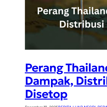
Perang Thailan
Dampak, Distri
Disetop