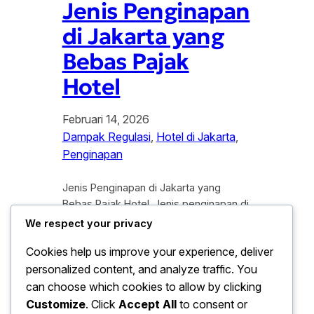
Jenis Penginapan
di Jakarta yang
Bebas Pajak
Hotel
Februari 14, 2026
Dampak Regulasi
, 
Hotel di Jakarta
, 
Penginapan
Jenis Penginapan di Jakarta yang
Bebas Pajak Hotel. Jenis penginapan di
Jakarta yang bebas pajak hotel
We respect your privacy
menjadi topik yang banyak di cari,
Cookies help us improve your experience, deliver
terutama oleh pelaku usaha dan
personalized content, and analyze traffic. You
wisatawan yang ingin memahami aturan
perpajakan daerah. Di tengah
can choose which cookies to allow by clicking
pertumbuhan sektor pariwisata dan
Customize
. Click
Accept All
to consent or