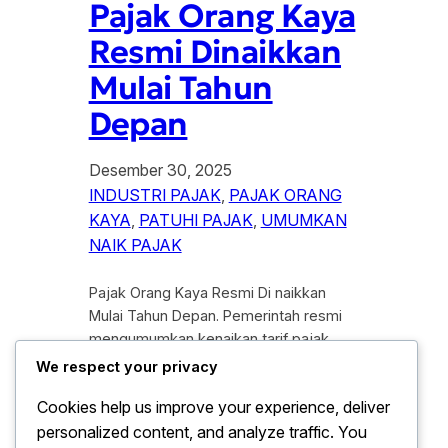
Pajak Orang Kaya
Resmi Dinaikkan
Mulai Tahun
Depan
Desember 30, 2025
INDUSTRI PAJAK
, 
PAJAK ORANG
KAYA
, 
PATUHI PAJAK
, 
UMUMKAN
NAIK PAJAK
Pajak Orang Kaya Resmi Di naikkan
Mulai Tahun Depan. Pemerintah resmi
mengumumkan kenaikan tarif pajak
penghasilan bagi kelompok masyarakat
We respect your privacy
berpenghasilan tinggi yang akan mulai
Cookies help us improve your experience, deliver
berlaku pada tahun depan. Kebijakan ini
personalized content, and analyze traffic. You
di ambil sebagai bagian dari strategi