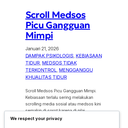
Scroll Medsos
Picu Gangguan
Mimpi
Januari 21, 2026
DAMPAK PSIKOLOGIS
, 
KEBIASAAN
TIDUR
, 
MEDSOS TIDAK
TERKONTROL
, 
MENGGANGGU
KHUALITAS TIDUR
Scroll Medsos Picu Gangguan Mimpi.
Kebiasaan terlalu sering melakukan
scrolling media sosial atau medsos kini
semakin di sorot karena di nilai
berdampak pada kualitas tidur,
We respect your privacy
termasuk munculnya gangguan mimpi.