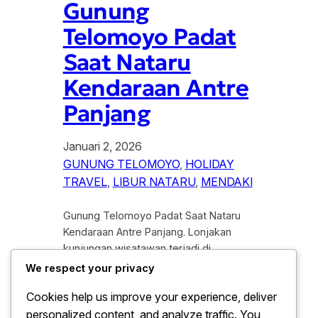
Gunung
Telomoyo Padat
Saat Nataru
Kendaraan Antre
Panjang
Januari 2, 2026
GUNUNG TELOMOYO
, 
HOLIDAY
TRAVEL
, 
LIBUR NATARU
, 
MENDAKI
Gunung Telomoyo Padat Saat Nataru
Kendaraan Antre Panjang. Lonjakan
kunjungan wisatawan terjadi di
kawasan Gunung Telomoyo, Jawa
We respect your privacy
Tengah, selama libur Natal dan Tahun
Cookies help us improve your experience, deliver
Baru (Nataru). Destinasi wisata alam
personalized content, and analyze traffic. You
yang terkenal dengan panorama