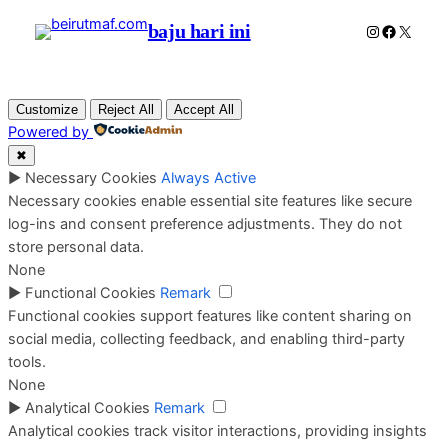
baju hari ini
Instagram
Faceboo
X
Customize
Reject All
Accept All
Powered by
✖
►
Necessary Cookies
Always Active
Necessary cookies enable essential site features like secure
log-ins and consent preference adjustments. They do not
store personal data.
None
►
Functional Cookies
Remark
Functional cookies support features like content sharing on
social media, collecting feedback, and enabling third-party
tools.
None
►
Analytical Cookies
Remark
Analytical cookies track visitor interactions, providing insights