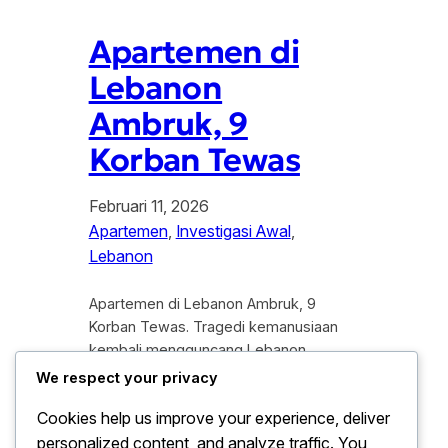
Apartemen di
Lebanon
Ambruk, 9
Korban Tewas
Februari 11, 2026
Apartemen
, 
Investigasi Awal
, 
Lebanon
Apartemen di Lebanon Ambruk, 9
Korban Tewas. Tragedi kemanusiaan
kembali mengguncang Lebanon
setelah sebuah gedung apartemen
We respect your privacy
berlantai lima runtuh secara tiba-tiba di
Cookies help us improve your experience, deliver
kawasan pemukiman padat penduduk.
personalized content, and analyze traffic. You
Peristiwa memilukan yang terjadi pada