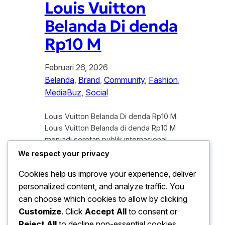
Louis Vuitton
Belanda Di denda
Rp10 M
Februari 26, 2026
Belanda
, 
Brand
, 
Community
, 
Fashion
, 
MediaBuz
, 
Social
Louis Vuitton Belanda Di denda Rp10 M.
Louis Vuitton Belanda di denda Rp10 M
menjadi sorotan publik internasional
setelah otoritas setempat menjatuhkan
We respect your privacy
sanksi administratif kepada unit
Cookies help us improve your experience, deliver
perusahaan mewah tersebut.
personalized content, and analyze traffic. You
Keputusan ini memicu diskusi luas,
terutama mengenai kepatuhan
can choose which cookies to allow by clicking
perusahaan global terhadap regulasi
Customize
. Click
Accept All
to consent or
nasional di negara tempat mereka
Reject All
to decline non-essential cookies.