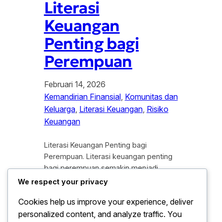
Literasi
Keuangan
Penting bagi
Perempuan
Februari 14, 2026
Kemandirian Finansial
, 
Komunitas dan
Keluarga
, 
Literasi Keuangan
, 
Risiko
Keuangan
Literasi Keuangan Penting bagi
Perempuan. Literasi keuangan penting
bagi perempuan semakin menjadi
perhatian di tengah dinamika ekonomi
We respect your privacy
yang terus berubah. Dalam beberapa
Cookies help us improve your experience, deliver
tahun terakhir, peran perempuan tidak
personalized content, and analyze traffic. You
lagi terbatas pada ranah domestik,