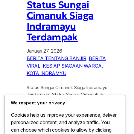
Status Sungai
Cimanuk Siaga
Indramayu
Terdampak
Januari 27, 2026
BERITA TENTANG BANJIR
, 
BERITA
VIRAL
, 
KESIAP SIAGAAN WARGA
, 
KOTA INDRAMYU
Status Sungai Cimanuk Siaga Indramayu
Terdampak. Status Sungai Cimanuk di
tetapkan dalam kondisi siaga setelah
We respect your privacy
debit air mengalami peningkatan
Cookies help us improve your experience, deliver
signifikan akibat curah hujan tinggi yang
personalized content, and analyze traffic. You
terjadi secara beruntun di wilayah hulu.
Dampak dari kondisi tersebut mulai di
can choose which cookies to allow by clicking