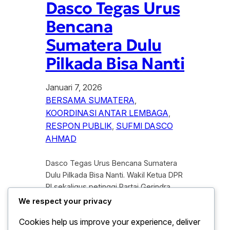
Dasco Tegas Urus
Bencana
Sumatera Dulu
Pilkada Bisa Nanti
Januari 7, 2026
BERSAMA SUMATERA
, 
KOORDINASI ANTAR LEMBAGA
, 
RESPON PUBLIK
, 
SUFMI DASCO
AHMAD
Dasco Tegas Urus Bencana Sumatera
Dulu Pilkada Bisa Nanti. Wakil Ketua DPR
RI sekaligus petinggi Partai Gerindra,
Sufmi Dasco Ahmad, menegaskan
We respect your privacy
bahwa penanganan bencana alam yang
Cookies help us improve your experience, deliver
melanda sejumlah wilayah di Sumatera