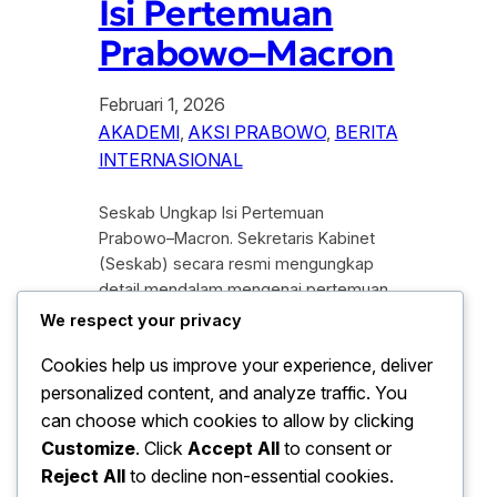
Isi Pertemuan
Prabowo–Macron
Februari 1, 2026
AKADEMI
, 
AKSI PRABOWO
, 
BERITA
INTERNASIONAL
Seskab Ungkap Isi Pertemuan
Prabowo–Macron. Sekretaris Kabinet
(Seskab) secara resmi mengungkap
detail mendalam mengenai pertemuan
bilateral yang berlangsung antara
We respect your privacy
Presiden Republik Indonesia, Prabowo
Cookies help us improve your experience, deliver
Subianto, dan Presiden Prancis,
personalized content, and analyze traffic. You
Emmanuel Macron. Pertemuan tingkat
tinggi yang berlangsung di Istana
can choose which cookies to allow by clicking
Élysée, Paris, pada awal tahun 2026 ini
Customize
. Click
Accept All
to consent or
menjadi momentum krusial bagi kedua
Reject All
to decline non-essential cookies.
negara untuk mempererat kemitraan