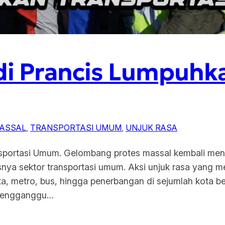
di Prancis Lumpuhk
ASSAL
, 
TRANSPORTASI UMUM
, 
UNJUK RASA
nsportasi Umum. Gelombang protes massal kembali m
usnya sektor transportasi umum. Aksi unjuk rasa yang me
, metro, bus, hingga penerbangan di sejumlah kota besa
 mengganggu…