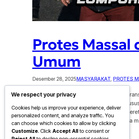
Protes Massal 
Umum
Desember 28, 2025
MASYARAKAT
, 
PROTES M
Protes Massal di Prancis Lumpuhkan Tra
We respect your privacy
signifikan terhadap aktivitas publik, khus
Cookies help us improve your experience, deliver
ini menyebabkan lumpuhnya layanan kereta
personalized content, and analyze traffic. You
memicu kekhawatiran masyarakat serta
can choose which cookies to allow by clicking
Customize
. Click
Accept All
to consent or
Reject All
to decline non-essential cookies.