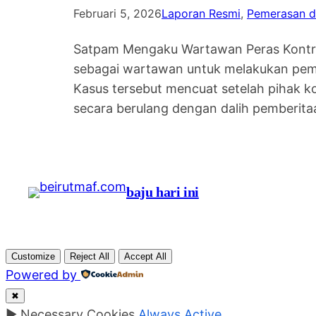
Februari 5, 2026
Laporan Resmi
, 
Pemerasan d
Satpam Mengaku Wartawan Peras Kontra
sebagai wartawan untuk melakukan pe
Kasus tersebut mencuat setelah pihak k
secara berulang dengan dalih pemberitaan
baju hari ini
Customize
Reject All
Accept All
Powered by
✖
►
Necessary Cookies
Always Active