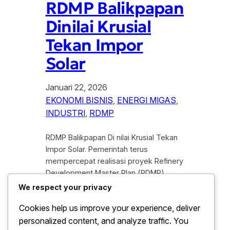
RDMP Balikpapan
Dinilai Krusial
Tekan Impor
Solar
Januari 22, 2026
EKONOMI BISNIS
, 
ENERGI MIGAS
, 
INDUSTRI
, 
RDMP
RDMP Balikpapan Di nilai Krusial Tekan
Impor Solar. Pemerintah terus
mempercepat realisasi proyek Refinery
Development Master Plan (RDMP)
Balikpapan karena di anggap memiliki
We respect your privacy
peran besar dalam mengurangi
Cookies help us improve your experience, deliver
ketergantungan Indonesia terhadap
personalized content, and analyze traffic. You
impor Solar. Dalam beberapa tahun