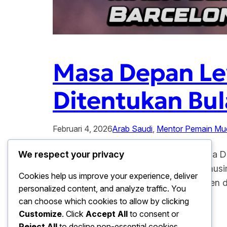
Masa Depan Le
Ditentukan Bul
Februari 4, 2026
Arab Saudi
, 
Mentor Pemain Mu
Masa Depan Lewandowski di Barcelona Dit
We respect your privacy
Nou terus memanas menjelang akhir musi
Cookies help us improve your experience, deliver
april mendatang oleh jajaran manajemen d
personalized content, and analyze traffic. You
berada dalam fase…
can choose which cookies to allow by clicking
Customize
. Click
Accept All
to consent or
Reject All
to decline non-essential cookies.