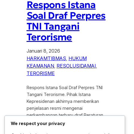
Respons Istana
Soal Draf Perpres
TNI Tangani
Terorisme
Januari 8, 2026
HARKAMTIBMAS
, 
HUKUM
KEAMANAN
, 
RESOLUSIDAMAI
, 
TERORISME
Respons Istana Soal Draf Perpres TNI
Tangani Terorisme. Pihak Istana
Kepresidenan akhirnya memberikan
penjelasan resmi mengenai
perkembangan terbaru draf Peraturan
Presiden (Perpres) tentang pelibatan
We respect your privacy
Tentara Nasional Indonesia (TNI) dalam