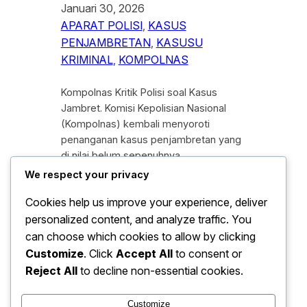
Januari 30, 2026
APARAT POLISI
, 
KASUS
PENJAMBRETAN
, 
KASUSU
KRIMINAL
, 
KOMPOLNAS
Kompolnas Kritik Polisi soal Kasus
Jambret. Komisi Kepolisian Nasional
(Kompolnas) kembali menyoroti
penanganan kasus penjambretan yang
di nilai belum sepenuhnya
mencerminkan prinsip keadilan dan
We respect your privacy
profesionalisme aparat penegak
Cookies help us improve your experience, deliver
hukum. Kritik tersebut di sampaikan
personalized content, and analyze traffic. You
menyusul meningkatnya keluhan
masyarakat terkait lambannya proses
can choose which cookies to allow by clicking
penanganan perkara serta dugaan
Customize
. Click
Accept All
to consent or
ketidaktepatan prosedur yang di
Reject All
to decline non-essential cookies.
lakukan oleh aparat kepolisian di
lapangan. Dalam beberapa…
Customize