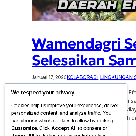
Wamendagri Se
Selesaikan Sa
Januari 17, 2026
KOLABORASI
, 
LINGKUNGAN 
Wamendagri Sebut Kerja Sama Daerah Efe
We respect your privacy
sama antardaerah di nilai sebagai salah 
Cookies help us improve your experience, deliver
menjadi tantangan serius di berbagai wil
personalized content, and analyze traffic. You
lingkungan yang melibatkan pemerintah 
can choose which cookies to allow by clicking
Customize
. Click
Accept All
to consent or
Reject All
to decline non-essential cookies.