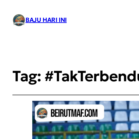
BAJU HARI INI
Tag:
#TakTerbend