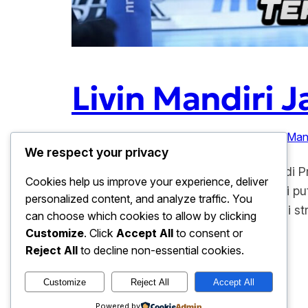
Livin Mandiri J
Februari 11, 2026
Blok Efektif
, 
Livin Mandiri
, 
Man
We respect your privacy
Livin Mandiri Jakarta Tak Terbendung di Pr
Cookies help us improve your experience, deliver
Sejak putaran pertama di gelar, tim voli pu
personalized content, and analyze traffic. You
terbendung di Proliga berkat kombinasi 
can choose which cookies to allow by clicking
Customize
. Click
Accept All
to consent or
Reject All
to decline non-essential cookies.
Customize
Reject All
Accept All
baju hari ini
Powered by