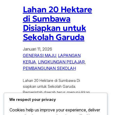
Lahan 20 Hektare
di Sumbawa
Disiapkan untuk
Sekolah Garuda
Januari 11, 2026
GENERASI MAJU
, 
LAPANGAN
KERJA
, 
LINGKUNGAN PELAJAR
, 
PEMBANGUNAN SEKOLAH
Lahan 20 Hektare di Sumbawa Di
siapkan untuk Sekolah Garuda.
Pemerintah daerah terus menunjukkan
komitmennya dalam memajukan sektor
We respect your privacy
pendidikan di wilayah Nusa Tenggara
Cookies help us improve your experience, deliver
Barat. Sebagai langkah konkret untuk