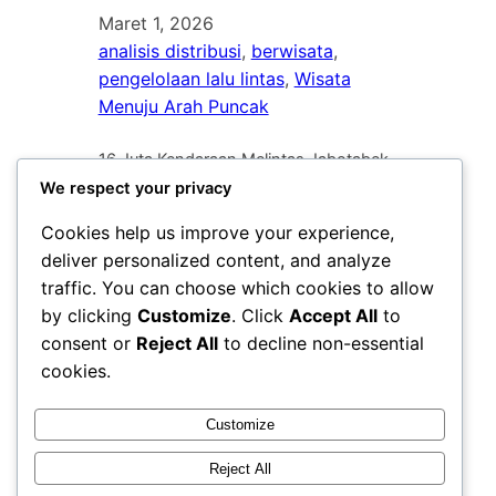
Maret 1, 2026
analisis distribusi
, 
berwisata
, 
pengelolaan lalu lintas
, 
Wisata
Menuju Arah Puncak
16 Juta Kendaraan Melintas Jabotabek
saat Imlek. Volume lalu lintas di wilayah
We respect your privacy
Jakarta, Bogor, Depok, Tangerang, dan
Cookies help us improve your experience,
Bekasi (Jabotabek). Mencatat angka
deliver personalized content, and analyze
yang sangat fantastis selama periode
traffic. You can choose which cookies to allow
libur Tahun Baru Imlek 2026. PT Jasa
Marga (Persero) Tbk melaporkan
by clicking
Customize
. Click
Accept All
to
bahwa sebanyak 1,6 juta kendaraan
consent or
Reject All
to decline non-essential
melintas di berbagai ruas jalan tol
cookies.
utama yang menghubungkan pusat
kota dengan daerah…
Customize
Reject All