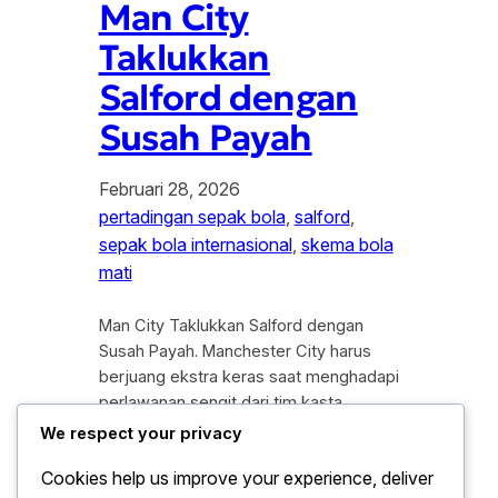
Man City
Taklukkan
Salford dengan
Susah Payah
Februari 28, 2026
pertadingan sepak bola
, 
salford
, 
sepak bola internasional
, 
skema bola
mati
Man City Taklukkan Salford dengan
Susah Payah. Manchester City harus
berjuang ekstra keras saat menghadapi
perlawanan sengit dari tim kasta
bawah, Salford City, dalam lanjutan
We respect your privacy
kompetisi piala domestik. Meskipun
Cookies help us improve your experience, deliver
datang dengan status unggulan utama,