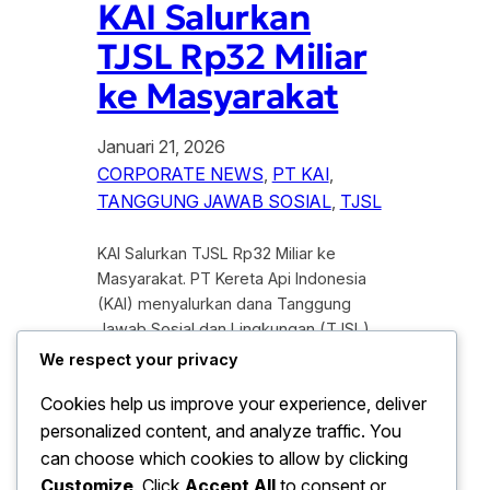
KAI Salurkan
TJSL Rp32 Miliar
ke Masyarakat
Januari 21, 2026
CORPORATE NEWS
, 
PT KAI
, 
TANGGUNG JAWAB SOSIAL
, 
TJSL
KAI Salurkan TJSL Rp32 Miliar ke
Masyarakat. PT Kereta Api Indonesia
(KAI) menyalurkan dana Tanggung
Jawab Sosial dan Lingkungan (TJSL)
senilai Rp32 miliar kepada masyarakat
We respect your privacy
di berbagai wilayah operasional.
Cookies help us improve your experience, deliver
Penyaluran dana tersebut di lakukan
personalized content, and analyze traffic. You
sebagai bagian dari komitmen
perusahaan dalam mendukung
can choose which cookies to allow by clicking
pembangunan sosial yang
Customize
. Click
Accept All
to consent or