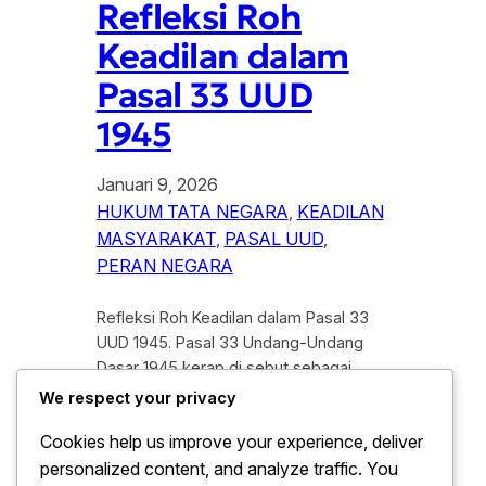
Refleksi Roh
Keadilan dalam
Pasal 33 UUD
1945
Januari 9, 2026
HUKUM TATA NEGARA
, 
KEADILAN
MASYARAKAT
, 
PASAL UUD
, 
PERAN NEGARA
Refleksi Roh Keadilan dalam Pasal 33
UUD 1945. Pasal 33 Undang-Undang
Dasar 1945 kerap di sebut sebagai
fondasi konstitusional perekonomian
We respect your privacy
nasional yang berorientasi pada
Cookies help us improve your experience, deliver
keadilan sosial. Di tengah dinamika
personalized content, and analyze traffic. You
ekonomi global dan perubahan struktur