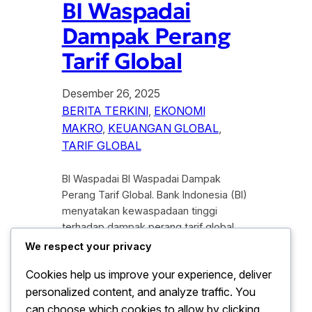
BI Waspadai
Dampak Perang
Tarif Global
Desember 26, 2025
BERITA TERKINI
, 
EKONOMI
MAKRO
, 
KEUANGAN GLOBAL
, 
TARIF GLOBAL
BI Waspadai BI Waspadai Dampak
Perang Tarif Global. Bank Indonesia (BI)
menyatakan kewaspadaan tinggi
terhadap dampak perang tarif global
yang berpotensi menekan stabilitas
We respect your privacy
ekonomi dunia, termasuk
Cookies help us improve your experience, deliver
perekonomian nasional. Ketegangan
personalized content, and analyze traffic. You
perdagangan antarnegara besar
kembali meningkat seiring kebijakan
can choose which cookies to allow by clicking