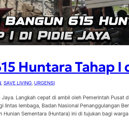
5 Huntara Tahap I d
N
, 
SAVE LIVING
, 
URGENSI
e Jaya. Langkah cepat di ambil oleh Pemerintah Pusa
rgi lintas lembaga, Badan Nasional Penanggulangan B
n Hunian Sementara (Huntara) ini di tujukan bagi war