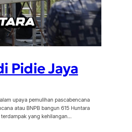
i Pidie Jaya
t dalam upaya pemulihan pascabencana
encana atau BNPB bangun 615 Huntara
ga terdampak yang kehilangan…