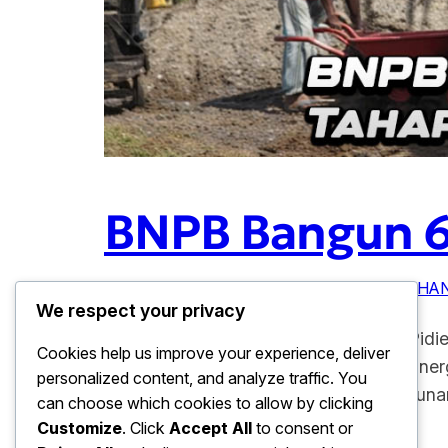
BNPB Bangun 61
Januari 10, 2026
INFRASTUKTUR
, 
PEMULIHA
We respect your privacy
BNPB Bangun 615 Huntara Tahap I di Pidi
Cookies help us improve your experience, deliver
yang melanda wilayah Aceh. Melalui sine
personalized content, and analyze traffic. You
tahap I di Pidie Jaya. Proyek pembanguna
can choose which cookies to allow by clicking
Customize
. Click
Accept All
to consent or