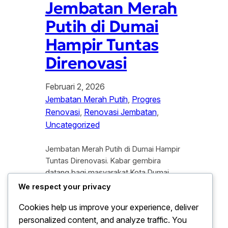
Jembatan Merah
Putih di Dumai
Hampir Tuntas
Direnovasi
Februari 2, 2026
Jembatan Merah Putih
, 
Progres
Renovasi
, 
Renovasi Jembatan
, 
Uncategorized
Jembatan Merah Putih di Dumai Hampir
Tuntas Direnovasi. Kabar gembira
datang bagi masyarakat Kota Dumai,
khususnya para pengguna jalan yang
We respect your privacy
sering melintasi area pesisir dan
Cookies help us improve your experience, deliver
pelabuhan. Proyek perbaikan
personalized content, and analyze traffic. You
infrastruktur ikonik di kota ini