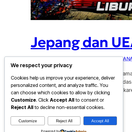
Jepang dan UEA
Januari 22, 2026
EKSPLORE DUNIA
, 
KEAMANA
We respect your privacy
Jepang dan UEA Destinasi Liburan Teraman
Cookies help us improve your experience, deliver
di kawasan Asia. Penilaian tersebut di das
personalized content, and analyze traffic. You
kesiapan infrastruktur pariwisata. Oleh ka
can choose which cookies to allow by clicking
Customize
. Click
Accept All
to consent or
Reject All
to decline non-essential cookies.
Customize
Reject All
Accept All
baju hari ini
Powered by