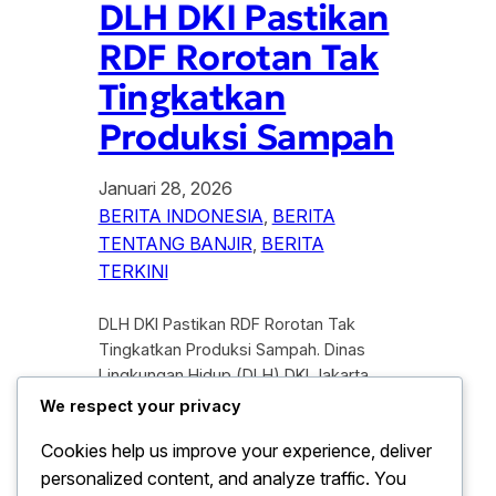
DLH DKI Pastikan
RDF Rorotan Tak
Tingkatkan
Produksi Sampah
Januari 28, 2026
BERITA INDONESIA
, 
BERITA
TENTANG BANJIR
, 
BERITA
TERKINI
DLH DKI Pastikan RDF Rorotan Tak
Tingkatkan Produksi Sampah. Dinas
Lingkungan Hidup (DLH) DKI Jakarta
secara resmi memberikan klarifikasi
We respect your privacy
terkait operasional fasilitas Refuse
Cookies help us improve your experience, deliver
Derived Fuel (RDF) Plant di Rorotan,
personalized content, and analyze traffic. You
Jakarta Utara. Dalam pernyataan