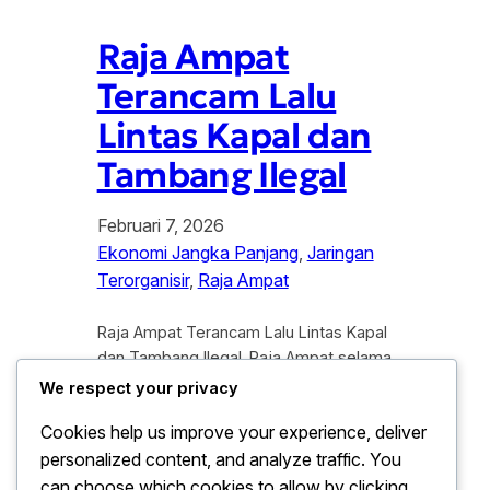
Raja Ampat
Terancam Lalu
Lintas Kapal dan
Tambang Ilegal
Februari 7, 2026
Ekonomi Jangka Panjang
, 
Jaringan
Terorganisir
, 
Raja Ampat
Raja Ampat Terancam Lalu Lintas Kapal
dan Tambang Ilegal. Raja Ampat selama
ini di kenal sebagai salah satu kawasan
We respect your privacy
laut dengan keanekaragaman hayati
Cookies help us improve your experience, deliver
tertinggi di dunia. Namun, di balik
personalized content, and analyze traffic. You
keindahan alam yang mendunia
tersebut, ancaman serius terus
can choose which cookies to allow by clicking