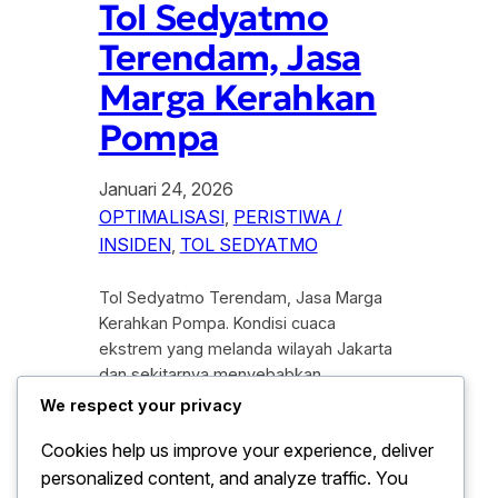
Tol Sedyatmo
Terendam, Jasa
Marga Kerahkan
Pompa
Januari 24, 2026
OPTIMALISASI
, 
PERISTIWA /
INSIDEN
, 
TOL SEDYATMO
Tol Sedyatmo Terendam, Jasa Marga
Kerahkan Pompa. Kondisi cuaca
ekstrem yang melanda wilayah Jakarta
dan sekitarnya menyebabkan
tantangan serius pada infrastruktur
We respect your privacy
transportasi utama menuju Bandara
Cookies help us improve your experience, deliver
Internasional Soekarno-Hatta. Akibat
personalized content, and analyze traffic. You
curah hujan dengan intensitas tinggi