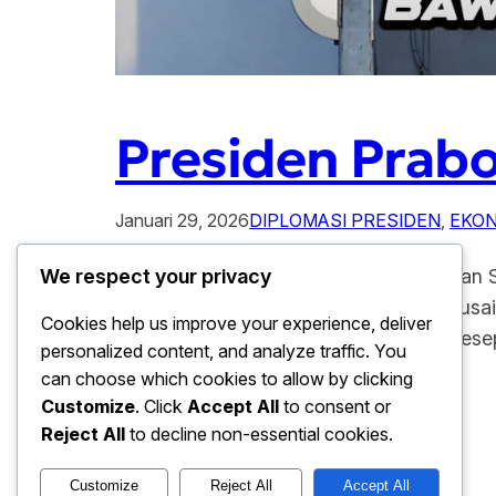
Presiden Prabo
Januari 29, 2026
DIPLOMASI PRESIDEN
, 
EKON
Presiden Prabowo Pulang Bawa Capaian St
We respect your privacy
membawa sejumlah capaian strategis usai m
Cookies help us improve your experience, deliver
memiliki arti penting karena berbagai ke
personalized content, and analyze traffic. You
panjang. Melalui pendekatan…
can choose which cookies to allow by clicking
Customize
. Click
Accept All
to consent or
Reject All
to decline non-essential cookies.
Customize
Reject All
Accept All