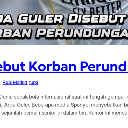
sebut Korban Perun
a
, 
Real Madrid
, 
turki
unia sepak bola internasional saat ini tengah gempar 
rki, Arda Guler. Beberapa media Spanyol menyebutkan 
sejumlah pemain senior di dalam tim. Rumor ini mencu