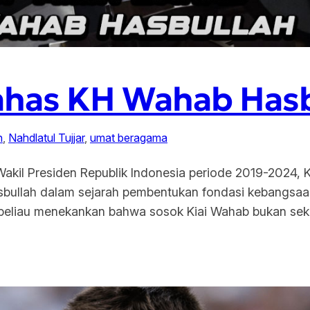
ahas KH Wahab Hasb
n
, 
Nahdlatul Tujjar
, 
umat beragama
akil Presiden Republik Indonesia periode 2019-2024, 
bullah dalam sejarah pembentukan fondasi kebangsaan
 beliau menekankan bahwa sosok Kiai Wahab bukan sek