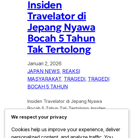
Insiden
Travelator di
Jepang Nyawa
Bocah 5 Tahun
Tak Tertolong
Januari 2, 2026
JAPAN NEWS
, 
REAKSI
MASYARAKAT
, 
TRAGEDI
, 
TRAGEDI
BOCAH 5 TAHUN
Insiden Travelator di Jepang Nyawa
Bocah 5 Tahun Tak Tertolong. Insiden
tragis kembali mengguncang Jepang,
We respect your privacy
negara yang selama ini di kenal memiliki
Cookies help us improve your experience, deliver
standar keselamatan publik yang tinggi.
personalized content, and analyze traffic. You
Seorang bocah berusia lima tahun di