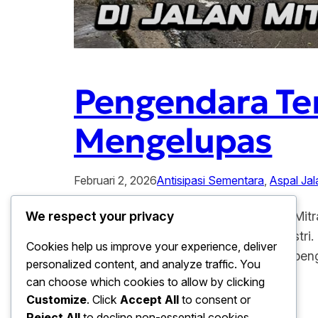
Pengendara Ter
Mengelupas
Februari 2, 2026
Antisipasi Sementara
, 
Aspal Jal
Pengendara Terancam Aspal di Jalan Mitra
We respect your privacy
publik di kawasan pelabuhan dan industri
Cookies help us improve your experience, deliver
risiko kecelakaan fatal, terutama bagi pe
personalized content, and analyze traffic. You
menjadi…
can choose which cookies to allow by clicking
Customize
. Click
Accept All
to consent or
Reject All
to decline non-essential cookies.