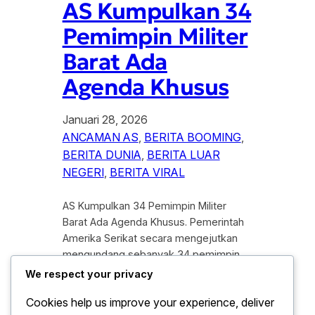
AS Kumpulkan 34
Pemimpin Militer
Barat Ada
Agenda Khusus
Januari 28, 2026
ANCAMAN AS
, 
BERITA BOOMING
, 
BERITA DUNIA
, 
BERITA LUAR
NEGERI
, 
BERITA VIRAL
AS Kumpulkan 34 Pemimpin Militer
Barat Ada Agenda Khusus. Pemerintah
Amerika Serikat secara mengejutkan
mengundang sebanyak 34 pemimpin
militer tertinggi dari negara-negara
We respect your privacy
Barat untuk berkumpul. Pertemuan
Cookies help us improve your experience, deliver
tertutup yang di laksanakan di