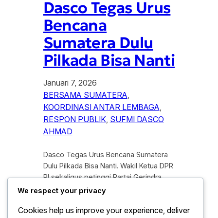
Dasco Tegas Urus
Bencana
Sumatera Dulu
Pilkada Bisa Nanti
Januari 7, 2026
BERSAMA SUMATERA
, 
KOORDINASI ANTAR LEMBAGA
, 
RESPON PUBLIK
, 
SUFMI DASCO
AHMAD
Dasco Tegas Urus Bencana Sumatera
Dulu Pilkada Bisa Nanti. Wakil Ketua DPR
RI sekaligus petinggi Partai Gerindra,
Sufmi Dasco Ahmad, menegaskan
We respect your privacy
bahwa penanganan bencana alam yang
Cookies help us improve your experience, deliver
melanda sejumlah wilayah di Sumatera