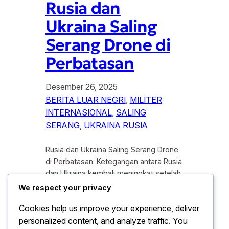
Rusia dan
Ukraina Saling
Serang Drone di
Perbatasan
Desember 26, 2025
BERITA LUAR NEGRI
, 
MILITER
INTERNASIONAL
, 
SALING
SERANG
, 
UKRAINA RUSIA
Rusia dan Ukraina Saling Serang Drone
di Perbatasan. Ketegangan antara Rusia
dan Ukraina kembali meningkat setelah
kedua negara saling melancarkan
We respect your privacy
serangan drone di wilayah perbatasan.
Cookies help us improve your experience, deliver
Insiden ini menandai eskalasi terbaru
personalized content, and analyze traffic. You
dalam konflik berkepanjangan yang