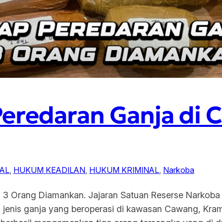
Peredaran Ganja di
RAL
, 
HUKUM KEADILAN
, 
HUKUM KRIMINAL
, 
Narkoba
 3 Orang Diamankan. Jajaran Satuan Reserse Narkoba P
 jenis ganja yang beroperasi di kawasan Cawang, Kram