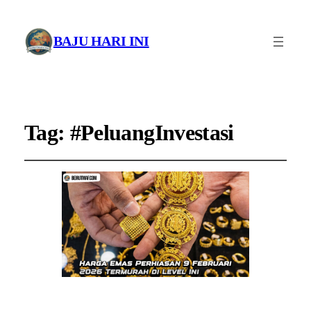
BAJU HARI INI
Tag:
#PeluangInvestasi