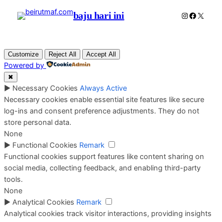
baju hari ini
Instagram
Faceboo
X
Customize
Reject All
Accept All
Powered by
✖
►
Necessary Cookies
Always Active
Necessary cookies enable essential site features like secure
log-ins and consent preference adjustments. They do not
store personal data.
None
►
Functional Cookies
Remark
Functional cookies support features like content sharing on
social media, collecting feedback, and enabling third-party
tools.
None
►
Analytical Cookies
Remark
Analytical cookies track visitor interactions, providing insights