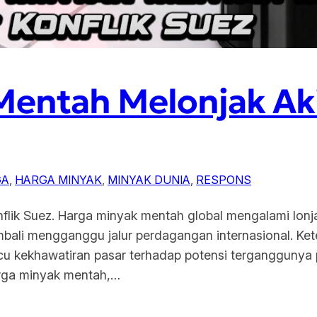
entah Melonjak Aki
GA
, 
HARGA MINYAK
, 
MINYAK DUNIA
, 
RESPONS
flik Suez. Harga minyak mentah global mengalami lonj
bali mengganggu jalur perdagangan internasional. Keteg
cu kekhawatiran pasar terhadap potensi terganggunya pa
rga minyak mentah,…