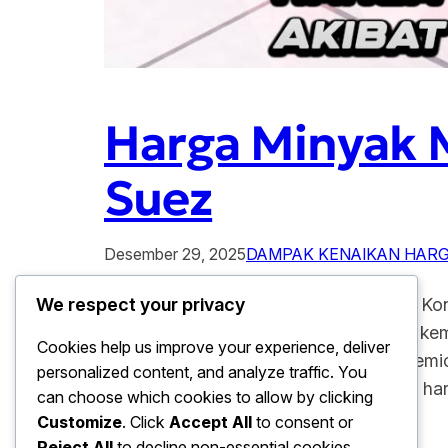
Harga Minyak M
Suez
Desember 29, 2025
DAMPAK KENAIKAN HAR
Harga Minyak Mentah Melonjak Akibat Kon
We respect your privacy
konflik di kawasan Terusan Suez yang kem
Cookies help us improve your experience, deliver
pelayaran terpenting dunia tersebut memi
personalized content, and analyze traffic. You
langsung berdampak pada pergerakan ha
can choose which cookies to allow by clicking
Customize
. Click
Accept All
to consent or
Reject All
to decline non-essential cookies.