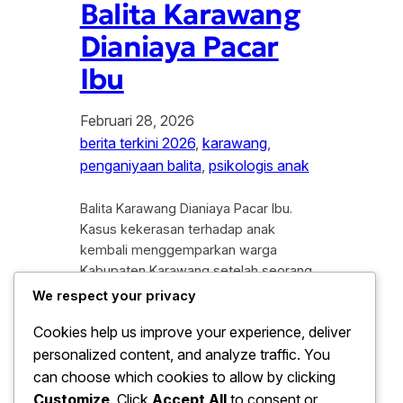
Balita Karawang
Dianiaya Pacar
Ibu
Februari 28, 2026
berita terkini 2026
, 
karawang
, 
penganiyaan balita
, 
psikologis anak
Balita Karawang Dianiaya Pacar Ibu.
Kasus kekerasan terhadap anak
kembali menggemparkan warga
Kabupaten Karawang setelah seorang
balita laki-laki dilaporkan mengalami
We respect your privacy
penganiayaan hebat. Terduga pelaku
Cookies help us improve your experience, deliver
merupakan kekasih dari ibu kandung
personalized content, and analyze traffic. You
korban yang secara tega melakukan
aksi kekerasan fisik di dalam rumah
can choose which cookies to allow by clicking
kontrakan mereka. Insiden memilukan
Customize
. Click
Accept All
to consent or