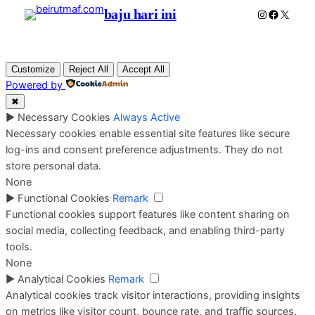
baju hari ini
Instagram
Faceboo
X
Customize
Reject All
Accept All
Powered by
✖
►
Necessary Cookies
Always Active
Necessary cookies enable essential site features like secure
log-ins and consent preference adjustments. They do not
store personal data.
None
►
Functional Cookies
Remark
Functional cookies support features like content sharing on
social media, collecting feedback, and enabling third-party
tools.
None
►
Analytical Cookies
Remark
Analytical cookies track visitor interactions, providing insights
on metrics like visitor count, bounce rate, and traffic sources.