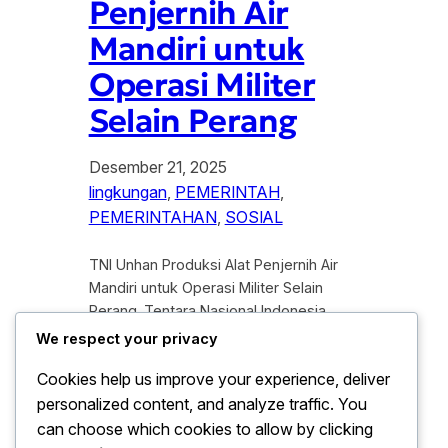
Penjernih Air
Mandiri untuk
Operasi Militer
Selain Perang
Desember 21, 2025
lingkungan
, 
PEMERINTAH
, 
PEMERINTAHAN
, 
SOSIAL
TNI Unhan Produksi Alat Penjernih Air
Mandiri untuk Operasi Militer Selain
Perang. Tentara Nasional Indonesia
(TNI) bekerja sama dengan Universitas
We respect your privacy
Pertahanan (Unhan) terus berinovasi
Cookies help us improve your experience, deliver
dalam mendukung pelaksanaan
personalized content, and analyze traffic. You
Operasi Militer Selain Perang (OMSP),
khususnya di bidang bantuan
can choose which cookies to allow by clicking