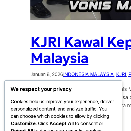
KJRI Kawal Kep
Malaysia
Januari 8, 2026
INDONESIA MALAYSIA
, 
KJRI
, 
KJRI Kawal Kepulangan PMI Bebas Vonis Ma
We respect your privacy
misi kemanusiaan yang sangat luar biasa 
Cookies help us improve your experience, deliver
Pekerja Migran Indonesia (PMI) akhirnya
personalized content, and analyze traffic. You
itu, tim…
can choose which cookies to allow by clicking
Customize
. Click
Accept All
to consent or
Reject All
to decline non-essential cookies.