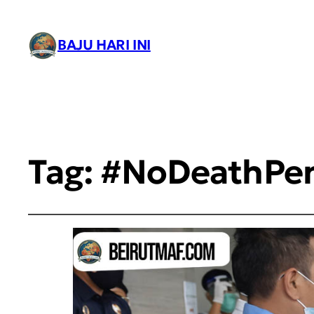
BAJU HARI INI
Tag:
#NoDeathPen