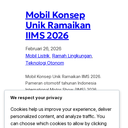
Mobil Konsep
Unik Ramaikan
IIMS 2026
Februari 26, 2026
Mobil Listrik
, 
Ramah Lingkungan
, 
Teknologi Otonom
Mobil Konsep Unik Ramaikan IIMS 2026.
Pameran otomotif tahunan Indonesia
International Motor Show (IIMS) 2026
resmi membuka pintunya dengan
We respect your privacy
kejutan teknologi yang luar biasa bagi
Cookies help us improve your experience, deliver
para pecinta otomotif tanah air. Tahun
personalized content, and analyze traffic. You
ini, deretan mobil konsep unik
mendominasi panggung utama dan
can choose which cookies to allow by clicking