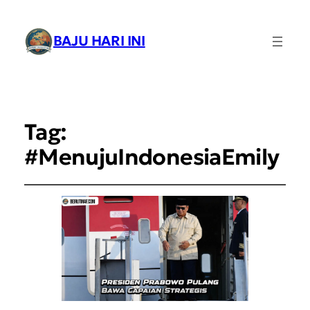
BAJU HARI INI
Tag:
#MenujuIndonesiaEmily