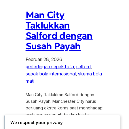
Man City
Taklukkan
Salford dengan
Susah Payah
Februari 28, 2026
pertadingan sepak bola
, 
salford
, 
sepak bola internasional
, 
skema bola
mati
Man City Taklukkan Salford dengan
Susah Payah. Manchester City harus
berjuang ekstra keras saat menghadapi
perlawanan sengit dari tim kasta
bawah, Salford City, dalam lanjutan
We respect your privacy
kompetisi piala domestik. Meskipun